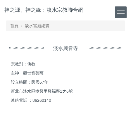
跳
神之源、神之緣：淡水宗教聯合網
到
主
要
首頁
淡水宮廟總覽
內
容
區
淡水興音寺
宗教別：佛教
主神：觀世音菩薩
設立時間：民國67年
新北市淡水區樹興里興福寮1之6號
連絡電話 ：86260140