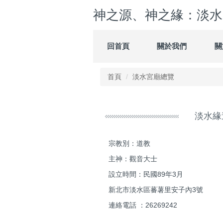
跳
神之源、神之緣：淡水
到
主
要
回首頁
關於我們
關
內
容
區
首頁
淡水宮廟總覽
淡水緣
宗教別：道教
主神：觀音大士
設立時間：民國89年3月
新北市淡水區蕃薯里安子內3號
連絡電話 ：26269242