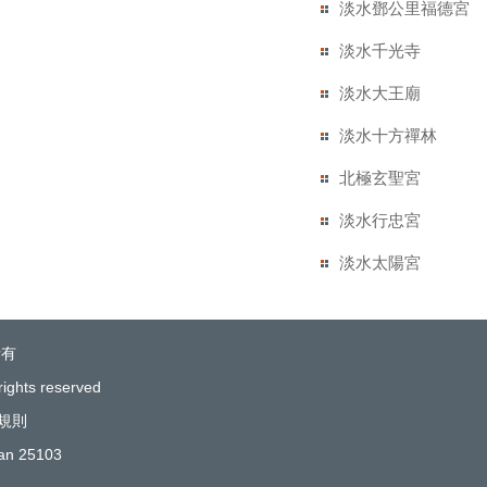
淡水鄧公里福德宮
淡水千光寺
淡水大王廟
淡水十方禪林
北極玄聖宮
淡水行忠宮
淡水太陽宮
所有
rights reserved
規則
wan 25103