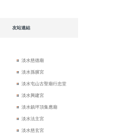
友站連結
淡水慈德廟
淡水孫臏宮
淡水屯山古聖廟行忠堂
淡水興建宮
淡水鎮坪頂集應廟
淡水法主宮
淡水慈玄宮