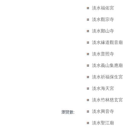
淡水福佑宮
淡水觀宗寺
淡水鄞山寺
淡水緣道觀音廟
淡水普照寺
淡水義山集應廟
淡水祈福保生宮
淡水海天宮
淡水竹林慈玄宮
淡水興音寺
瀏覽數:
淡水聖江廟