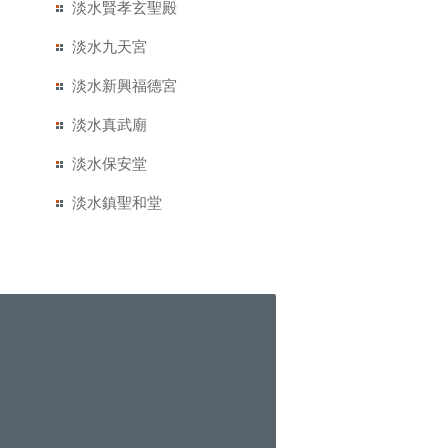
淡水賢孝玄聖殿
淡水九天宮
淡水新興福德宮
淡水真武廟
淡水保安堂
淡水鎮聖和堂