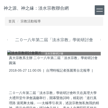
跳
神之源、神之緣：淡水宗教聯合網
到
主
要
首頁
宗教活動報導
內
容
區
二０一八年第二屆「淡水宗教」學術研討會
淡水宗教研討會
真大宗教系主辦
二０一八年第二屆「淡水宗教」學術研討會
圓滿
2018-05-27 11:00:05 |
|
台灣時報記者孫麗菁台北報導
二０一八年第二屆「淡水宗教」學術研討會昨天在真理大學
大禮拜堂牛津會議廳舉行，開幕暨致詞時，精彩的「道行真
──
理路
滬尾舞太極」
太極導引表演，述說宗教無私無我的精