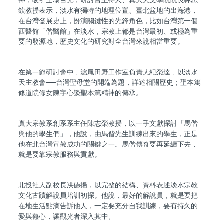
神，吸引全場目光；研討會主持人、真大人文學院院長林志
欽教授表示，淡水有獨特的地理位置、臺北盆地的出海港，
在台灣發展史上，扮演關鍵性的先鋒角色，比如台灣第一個
西醫館「偕醫館」在淡水，宗教上都是台灣最初、或極為重
要的發源地，歷史文化的研究對全台灣來說相當重要。
在第一節研討會中，滬尾田野工作室負責人紀榮達，以淡水
──
天主教會
台灣聖母堂的開端為題，詳述相關歷史；聖本篤
修道院修女陳宇心談聖本篤精神的傳承。
真大宗教系創系系主任陳志榮教授，以一手文獻探討「馬偕
與他的學生們」，他說，由馬偕先生訓練出來的學生，正是
他在北台灣宣教成功的關鍵之一。馬偕傳奇要再延續下去，
就是要靠宗教服務與貢獻。
北投社大副校長洪德揚，以完整的結構、資料表述淡水宗教
文化古蹟解說員培訓初探。他說，最好的解說員，就是要把
在地生活點滴告訴他人，一定要充分自我訓練，要有持久的
愛與熱心，讓觀光者深入其中。