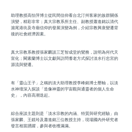
助理教授高怡萍博士從民間信仰看台北汀州客家的族群關係
演變，精彩非常；真大宗教系所主任、副教授蕭進銘以清代
滬尾港街及寺廟信仰的發展演變為例，介紹宗教興衰變遷背
後的社會經濟因素。
真大宗教系教授張家麟談三芝智成堂的鸞務，說明為何代天
宣化；闕素蘭博士以文獻與訪問耆老方式探討淡水行忠宮的
源流與變遷。
有「靈山王子」之稱的淡大助理教授李峰銘博士壓軸，以淡
水神壇深入探談「造像神靈的宇宙觀與通靈者的個人生命
史」，內容高潮迭起。
綜合座談主題則是「淡水宗教的內涵、特質與研究經驗」由
張家麟、王鏡玲及蕭進銘三位教授主持，現場國內外研究者
發言相當踴躍，參與者收穫滿滿。