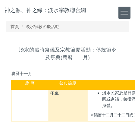
跳
神之源、神之緣：淡水宗教聯合網
到
主
要
首頁
淡水宗教節慶活動
內
容
區
淡水的歲時祭儀及宗教節慶活動：傳統節令
及祭典(農曆十一月)
農曆十一月
農
曆
祭典節慶
冬至
淡水民家於是日
圓或進補，象徵
身體。
※
陽曆十二月二十二日或