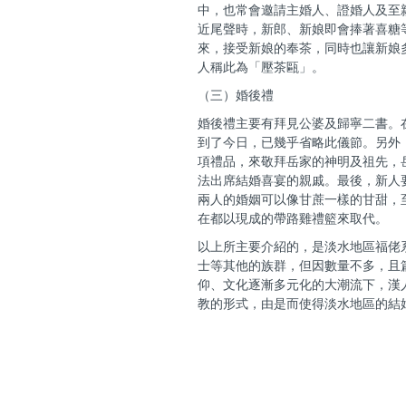
中，也常會邀請主婚人、證婚人及至
近尾聲時，新郎、新娘即會捧著喜糖
來，接受新娘的奉茶，同時也讓新娘
人稱此為「壓茶甌」。
（三）婚後禮
婚後禮主要有拜見公婆及歸寧二書。
到了今日，已幾乎省略此儀節。另外
項禮品，來敬拜岳家的神明及祖先，
法出席結婚喜宴的親戚。最後，新人
兩人的婚姻可以像甘蔗一樣的甘甜，
在都以現成的帶路雞禮籃來取代。
以上所主要介紹的，是淡水地區福佬
士等其他的族群，但因數量不多，且
仰、文化逐漸多元化的大潮流下，漢
教的形式，由是而使得淡水地區的結