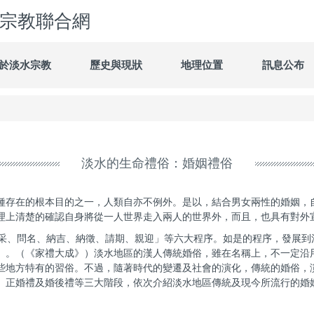
宗教聯合網
於淡水宗教
歷史與現狀
地理位置
訊息公布
淡水的生命禮俗：婚姻禮俗
種存在的根本目的之一，人類自亦不例外。是以，結合男女兩性的婚姻，
理上清楚的確認自身將從一人世界走入兩人的世界外，而且，也具有對外
采、問名、納吉、納徵、請期、親迎」等六大程序。如是的程序，發展到
」。（《家禮大成》）淡水地區的漢人傳統婚俗，雖在名稱上，不一定沿
些地方特有的習俗。不過，隨著時代的變遷及社會的演化，傳統的婚俗，
、正婚禮及婚後禮等三大階段，依次介紹淡水地區傳統及現今所流行的婚