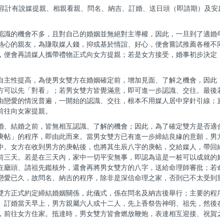
容計有說媒提親、相親看親、問名、納吉、訂婚、送日頭（即請期）及安
認識的機會不多，且對自己的婚姻並無絕對主導權，因此，一旦到了適婚
熱心的親友，為賺取媒人錢，抑或基於情誼、好心，便會嘗試推薦各種不
，便會再請媒人攜帶禮物正式向女方提親；若是女方接受，婚事初步決定
。
自主性提高，為使男女雙方在婚姻確定前，增加見面、了解之機會，因此
方可以先「對看」；若男女雙方皆覺滿意，即可進一步認識、交往。最後
由戀愛的情況普遍，一開始的認識、交往，根本不用媒人居中穿針引線；
前往向女家提親。
婚、結婚之前，皆無相互認識、了解的機會；因此，為了確定雙方是否適
庚帖」的程序，即由此而來。當男女雙方已有進一步締結良緣的意願，男
中。女方在收到男方的庚帖後，也將其生辰八字的庚帖，交給媒人，帶回
前三天。若是在三天內，家中一切平安無事，即認為這是一桩可以成就的
在廳頭、請祖先鑑核外，還會再將男女雙方的八字，送給命理師審批；若
戀愛已久，故問名、納吉的程序，除非是深信命理之家，否則已不太受到
雙方正式約定締結婚姻關係，此儀式，係在問名及納吉後舉行；主要的程
。訂婚當天早上，男方親屬六人或十二人，先上香祭告神明、祖先，然後
，前往女方住家。抵達時，男女雙方皆會燃放鞭炮，表達相互迎接、祝賀