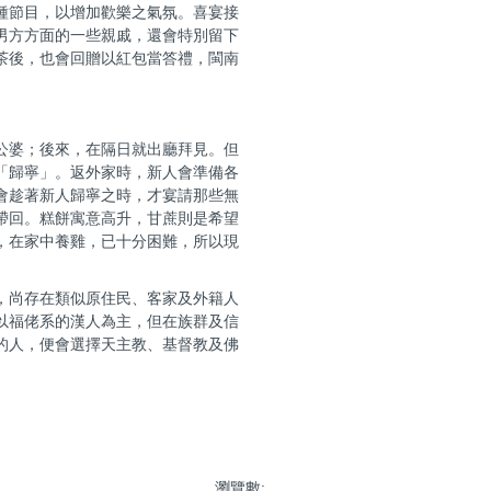
種節目，以增加歡樂之氣氛。喜宴接
男方方面的一些親戚，還會特別留下
茶後，也會回贈以紅包當答禮，閩南
公婆；後來，在隔日就出廳拜見。但
「歸寧」。返外家時，新人會準備各
會趁著新人歸寧之時，才宴請那些無
帶回。糕餅寓意高升，甘蔗則是希望
，在家中養雞，已十分困難，所以現
，尚存在類似原住民、客家及外籍人
以福佬系的漢人為主，但在族群及信
的人，便會選擇天主教、基督教及佛
瀏覽數: