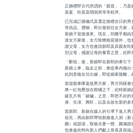
正婚禮即古代所謂的「親迎」，乃是
喜宴、吃茶及鬧洞房等等程序。
已完成訂婚儀式及選定婚禮吉日的男
等供品、禮物，即出發前往女方家，
新娘子迎接過來。現在，則幾乎都由
達女方家後，女方除燃炮迎接外，也
謝父母，女方也會請新郎及其親友吃
別父母，感謝父母的養育之恩，此即
「辭祖」後，新娘即在新郎的牽引下
新娘上車，臨走之前，會從車內拋出
此則意喻女兒出嫁，即從娘家脫離，
當迎親車隊返抵男方家，男方同樣會
將一紅包壓放在柑橘之下，此時新娘
破瓦片有「破穢」之意，即把不好的
身、生湠、興旺，以及去故生新的多
當新郎、新娘在媒人的引導下進入男
祖先，再由新郎帶領新娘進入洞（新
圓）或甜湯，取喻夫妻一體、圓滿甜
也會趁此時向新人們獻上恭喜及祝福