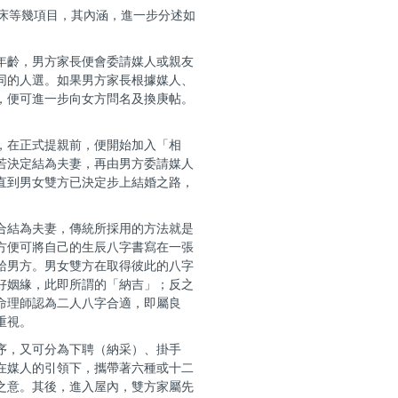
床等幾項目，其內涵，進一步分述如
年齡，男方家長便會委請媒人或親友
同的人選。如果男方家長根據媒人、
，便可進一步向女方問名及換庚帖。
，在正式提親前，便開始加入「相
若決定結為夫妻，再由男方委請媒人
直到男女雙方已決定步上結婚之路，
合結為夫妻，傳統所採用的方法就是
方便可將自己的生辰八字書寫在一張
給男方。男女雙方在取得彼此的八字
好姻緣，此即所謂的「納吉」；反之
命理師認為二人八字合適，即屬良
重視。
序，又可分為下聘（納采）、掛手
在媒人的引領下，攜帶著六種或十二
之意。其後，進入屋內，雙方家屬先