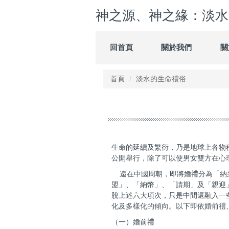
跳
神之源、神之緣：淡水
到
主
要
回首頁
關於我們
關
內
容
區
首頁
淡水的生命禮俗
生命的延續及繁衍，乃是地球上各物
公開舉行，除了可以使男女雙方在心
遠在中國周朝，即將婚禮分為「納
盟」、「納幣」、「請期」及「親迎
脫上述六大項次，只是中間還融入一
化及多樣化的傾向。以下即依婚前禮
（一）婚前禮