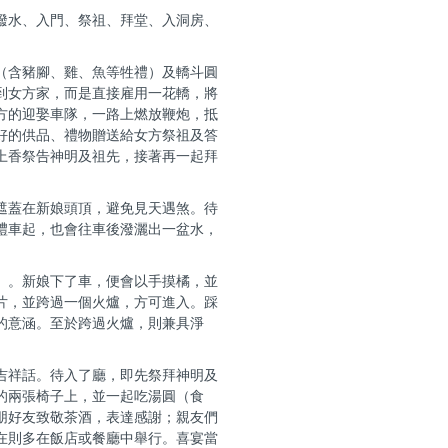
潑水、入門、祭祖、拜堂、入洞房、
（含豬腳、雞、魚等牲禮）及轎斗圓
到女方家，而是直接雇用一花轎，將
方的迎娶車隊，一路上燃放鞭炮，抵
好的供品、禮物贈送給女方祭祖及答
上香祭告神明及祖先，接著再一起拜
遮蓋在新娘頭頂，避免見天遇煞。待
禮車起，也會往車後潑灑出一盆水，
」。新娘下了車，便會以手摸橘，並
片，並跨過一個火爐，方可進入。踩
的意涵。至於跨過火爐，則兼具淨
吉祥話。待入了廳，即先祭拜神明及
的兩張椅子上，並一起吃湯圓（食
朋好友致敬茶酒，表達感謝；親友們
在則多在飯店或餐廳中舉行。喜宴當