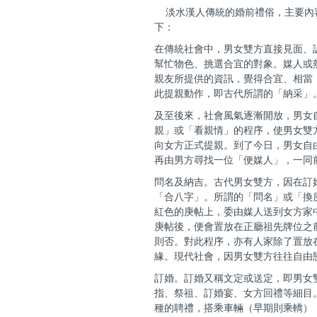
淡水漢人傳統的婚前禮俗，主要內
下：
在傳統社會中，男女雙方直接見面、
幫忙物色、挑選合宜的對象。媒人或
親友所提供的資訊，覺得合宜、相當
此提親動作，即古代所謂的「納采」
及至後來，社會風氣逐漸開放，男女
親」或「看親情」的程序，使男女雙
向女方正式提親。到了今日，男女自
再由男方尋找一位「便媒人」，一同
問名及納吉。古代男女雙方，因在訂
「合八字」。所謂的「問名」或「換
紅色的庚帖上，委由媒人送到女方家
庚帖後，便會置放在正廳祖先牌位之
則否。對此程序，亦有人家除了置放
緣。現代社會，因男女雙方往往自由
訂婚。訂婚又稱文定或送定，即男女
指、祭祖、訂婚宴、女方回禮等細目
種的聘禮，搭乘車輛（早期則乘轎）