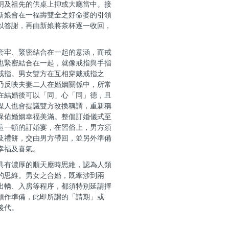
明及祖先的供桌上抑或大廳當中。接
新娘會在一福壽雙全之好命婆的引領
以答謝，再由新娘將茶杯逐一收回，
套牢、緊密結合在一起的意涵，而戒
也緊密結合在一起，就像戒指與手指
戒指。男女雙方在互相穿戴戒指之
乃反映夫妻二人在婚姻關係中，所常
在結婚後可以「同」心「同」德，且
媒人也會提議雙方改換稱謂，重新稱
保佑婚姻幸福美滿。整個訂婚儀式至
這一頓的訂婚宴，在習俗上，男方須
及禮餅，交由男方帶回，並另外準備
幸福及喜氣。
具有濃厚的順天應時思維，認為人類
的思維。男女之合婚，既牽涉到兩
出轎、入房等程序，都須特別延請擇
預作準備，此即所謂的「請期」或
後代。