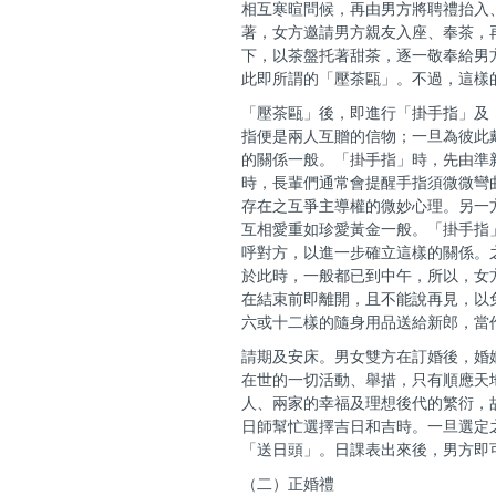
相互寒暄問候，再由男方將聘禮抬入
著，女方邀請男方親友入座、奉茶，
下，以茶盤托著甜茶，逐一敬奉給男
此即所謂的「壓茶甌」。不過，這樣
「壓茶甌」後，即進行「掛手指」及
指便是兩人互贈的信物；一旦為彼此
的關係一般。「掛手指」時，先由準
時，長輩們通常會提醒手指須微微彎
存在之互爭主導權的微妙心理。另一
互相愛重如珍愛黃金一般。「掛手指
呼對方，以進一步確立這樣的關係。
於此時，一般都已到中午，所以，女
在結束前即離開，且不能說再見，以
六或十二樣的隨身用品送給新郎，當
請期及安床。男女雙方在訂婚後，婚
在世的一切活動、舉措，只有順應天
人、兩家的幸福及理想後代的繁衍，
日師幫忙選擇吉日和吉時。一旦選定
「送日頭」。日課表出來後，男方即
（二）正婚禮