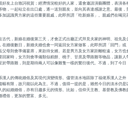
親好友上台致詞祝賀；經濟情況較好的人家，還會邀請演藝團體，表演各
等物，一起站立在出口處，逐一送別親友，並向其表達感謝之意。最後，
多加認識男方家的這些重要親戚，此即所謂「吃新娘茶」。親戚們在喝完
在古代，新娘在婚後第三天，才會正式出廳正式拜見夫家的神明、祖先及
，在婚後數日，新婚夫婚也會一同返回女方家做客，此即所謂「回門」或
岳父母則會準備宴席，來款待女婿。若是男方及女方家距離較遠，女方也
要回家時，女方則會準備類似糕餅、桃子、甘蔗及帶路雞等物品，讓新人
至於帶路雞，則是期待兩人可以像雞隻一樣的繁衍後代。不過，到了今日
系漢人的傳統婚俗及其現代演變情形。儘管淡水地區除了福佬系漢人之外
篇幅有限，故只能以此為主。不過，值得一提的是，雖然今日的淡水仍是
人的結婚婚俗，亦有日趨多元的情形。比如，信仰天主教、基督教及佛教
婚禮俗，更加的豐富、多元。