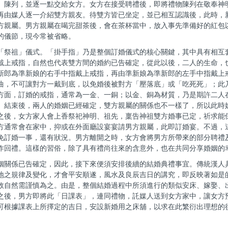
、陳列，並逐一點交給女方。女方在接受聘禮後，即將禮物陳列在敬奉神
再由媒人逐一介紹雙方親友。待雙方皆已坐定，並已相互認識後，此時，
方親屬。男方親屬在喝完甜茶後，會在茶杯當中，放入事先準備好的紅包
的儀節，現今常被省略。
「祭祖」儀式。「掛手指」乃是整個訂婚儀式的核心關鍵，其中具有相互
戴上戒指，自然也代表雙方間的婚約已告確定，從此以後，二人的生命，
新郎為準新娘的右手中指戴上戒指，再由準新娘為準新郎的左手中指戴上
曲，不可讓對方一戴到底，以免婚後被對方「壓落底」或「吃死死」；此
方面，訂婚的戒指，通常為一金、一銅；以金、銅為材質，乃是期許二人
」結束後，兩人的婚姻已經確定，雙方親屬的關係也不一樣了，所以此時
之後，女方家人會上香祭祀神明、祖先，稟告神祖雙方婚事已定，祈求能
方通常會在家中，抑或在外面廳設宴宴請男方親屬，此即訂婚宴。不過，
免訂婚一事，還有狀況。男方離開之時，女方會將男方所帶來的部分聘禮
作回禮。這樣的習俗，除了具有禮尚往來的含意外，也在共同分享婚姻的
姻關係已告確定，因此，接下來便須安排後續的結婚典禮事宜。傳統漢人
地之規律及變化，才會平安順遂，風水及良辰吉日的講究，即反映著如是
故自然需謹慎為之。由是，整個結婚過程中所須進行的類似安床、嫁娶、
之後，男方即將此「日課表」，連同禮物，託媒人送到女方家中，讓女方
可根據課表上所擇定的吉日，安設新婚用之床舖，以求在此繁衍出理想的