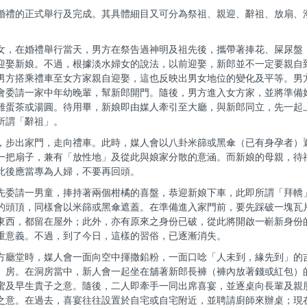
婚禮的正式舉行及完成。其具體細目又可分為祭祖、親迎、辭祖、放扇、
女，在婚禮舉行當天，男方在祭告過神明及祖先後，攜帶著捧花、屎尿盤
迎娶新娘。不過，根據淡水婦女的說法，以前迎娶，新郎並不一定要親自
男方搭乘禮車至女方家親自迎娶，這也反映出男女地位的變化及平等。男
會委請一家中年幼晚輩，幫新郎開門。隨後，男方進入女方家，並將準備
雞蛋茶或湯圓。待用畢，新娘即由媒人牽引至大廳，與新郎同立，先一起
所謂「辭祖」。
，步出家門，走向禮車。此時，媒人會以八卦米篩或黑傘（已有身孕者）
一把扇子，兼有「放性地」及從此與娘家分散的意涵。而新娘的母親，待
此後應當專為人婦，不要再回頭。
先委請一男童，捧持著兩個柑橘的喜盤，恭迎新娘下車，此即所謂「拜轎
的頭頂，同樣會以米篩或黑傘遮蓋。在準備進入家門前，要先踩破一塊瓦
東西，都留在屋外；此外，亦有原來之身份已破，從此將開啟一嶄新身份
重意義。不過，到了今日，這樣的習俗，已逐漸消失。
方廳堂時，媒人會一面向空中揮撒鉛粉，一面口唸「人未到，緣先到」的
）房。在洞房當中，新人會一起坐在舖著新郎長褲（褲內放著錢或紅包）
蜜及早生貴子之意。隨後，二人即牽手一同出席喜宴，並逐桌向長輩及親
之意。在過去，喜宴往往設置於自宅或自宅附近，並聘請廚師來辦桌；現