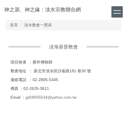
跳
神之源、神之緣：淡水宗教聯合網
到
主
要
首頁
淡水教會一覽表
內
容
區
淡海基督教會
現任牧者 ：蔡作傳牧師
教會地址 ： 新北市淡水區沙崙路181 巷30 號
連絡電話 ：02-2805-5345
傳真 ：02-2625-3611
Email ：
gil28055534@yahoo.com.tw