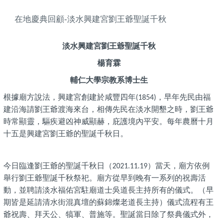
在地慶典回顧-淡水興建宮劉王爺聖誕千秋
淡水興建宮劉王爺聖誕千秋
楊育霖
輔仁大學宗教系博士生
根據廟方說法，興建宮創建於咸豐四年
，早年先民由福
(1854)
建沿海請劉王爺渡海來台，相傳先民在淡水開墾之時，劉王爺
時常顯靈，驅疾避凶神威顯赫，庇護境內平安。每年農曆十月
十五是興建宮劉王爺的聖誕千秋日。
今日臨逢劉王爺的聖誕千秋日（
）當天，廟方依例
2021.11.19
舉行劉王爺聖誕千秋祭祀。廟方從早到晚有一系列的祝壽活
動，並聘請淡水福佑宮駐廟道士吳道長主持所有的儀式。（早
期皆是延請清水街混真壇的蘇錦燦老道長主持）儀式流程有王
爺祝壽、拜天公、犒軍、普施等。聖誕當日除了祭典儀式外，