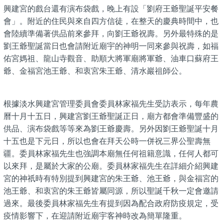
興建宮的戲台還有演布袋戲，晚上有設「劉府王爺聖誕平安餐
會」。附近的住民與來自四方信徒，在整天的慶典時間中，也
會陸續準備著供品前來參拜，向劉王爺祝壽。另外最特殊的是
劉王爺聖誕當日也會請附近廟宇的神明一同來參與祝壽，如福
佑宮媽祖、龍山寺觀音、助順大將軍廟將軍爺、油車口蘇府王
爺、金福宮池王爺、和衷宮朱王爺、清水巖祖師公。
根據淡水興建宮管理委員會委員林家福先生受訪表示，每年農
曆十月十五日，興建宮劉王爺聖誕正日，廟方都會準備豐盛的
供品、演布袋戲等等來為劉王爺慶壽。另外因劉王爺聖誕十月
十五也是下元日，所以也會在拜天公時一併祝三界公聖壽無
疆。委員林家福先生也強調本廟無任何祖籍意識，任何人都可
以來拜，是屬於大家的公廟。委員林家福先生在詳細介紹興建
宮的神祇時有特別提到興建宮的朱王爺、池王爺，與金福宮的
池王爺、和衷宮的朱王爺皆屬同源，所以聖誕千秋一定會邀請
過來。最後委員林家福先生有提到因為配合政府防疫規定，受
疫情影響下，在迎請附近廟宇客神時改為簡單隆重。